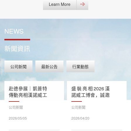
Learn More
NEWS
新聞資訊
公司新聞
最新公告
行業動態
赴德參展｜凱普特
盛裝亮相2026漢
傳動亮相漢諾威工
諾威工博會，誠邀
業展，以精密傳動
蒞臨洽談！
賦能全球工業升級
公司新聞
公司新聞
2026/05/05
2026/04/20