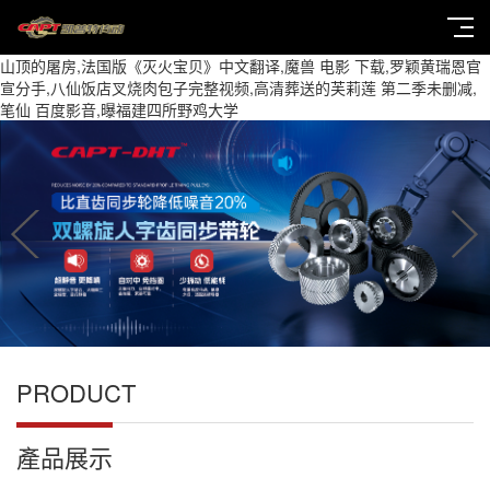
山顶的屠房,法国版《灭火宝贝》中文翻译,魔兽 电影 下载,罗颖黄瑞恩官
宣分手,八仙饭店叉烧肉包子完整视频,高清葬送的芙莉莲 第二季未删减,
笔仙 百度影音,曝福建四所野鸡大学
PRODUCT
產品展示